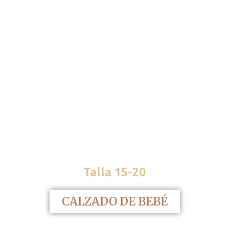
los beneficios de llevar un
calzado adaptado a sus
necesidades, el calzado que les
acompañará a lo largo de todo
su crecimiento.
Talla 15-20
CALZADO DE BEBÉ