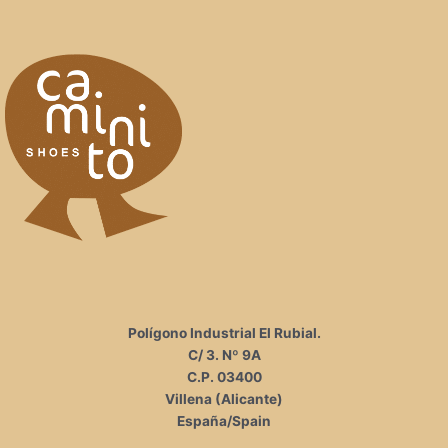
o
r
k
a
m
Polígono Industrial El Rubial.
C/ 3. Nº 9A
C.P. 03400
Villena (Alicante)
España/Spain