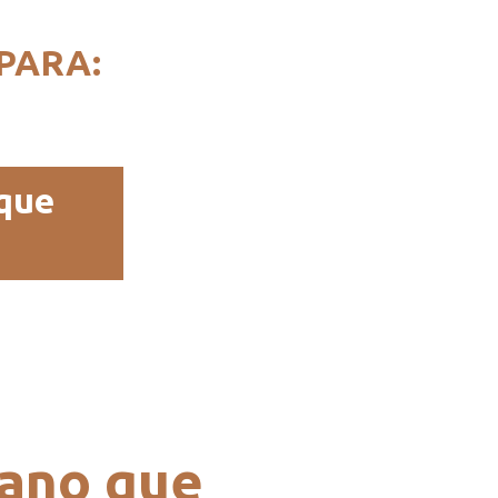
PARA:
 que
ano que