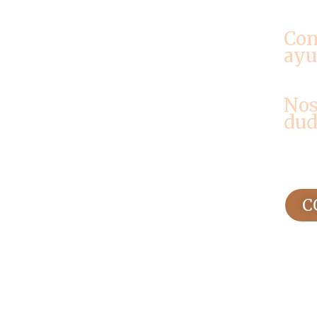
Con
ayu
Nos
dud
C