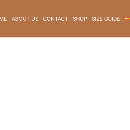
ME
ABOUT US
CONTACT
SHOP
SIZE GUIDE
eja de buscar
apatos para tus
jos.