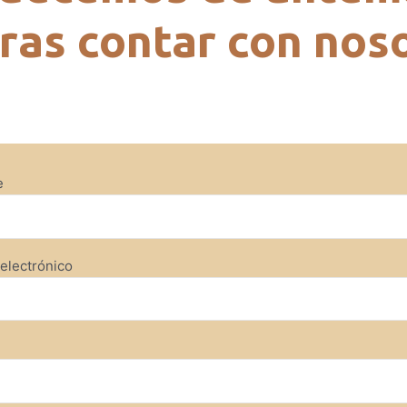
ras contar con nos
e
electrónico