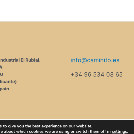
info@caminito.es
ndustrial El Rubial.
9A
+34 96 534 08 65
00
licante)
pain
 to give you the best experience on our website.
Copyright © 2026 Aloonline.es
re about which cookies we are using or switch them off in
settings
.