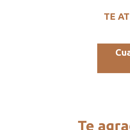
TE A
Cua
Te agr