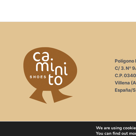
Polígono I
C/ 3. Nº 
C.P. 034
Villena (A
España/S
We are using cookies
You can find out mo