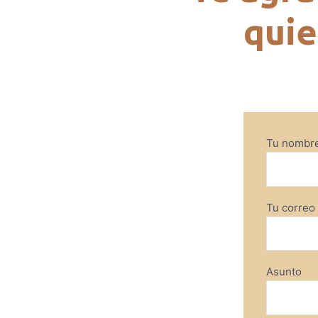
quie
Tu nombr
Tu correo 
Asunto