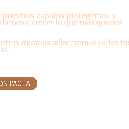
 nuestros zapatos protegemos y
damos a crecer lo que más quieres.
otros mismos aclararemos todas tu
as.
ONTACTA